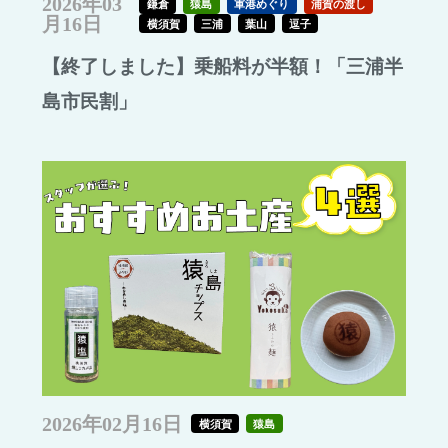
2026年03
鎌倉
猿島
軍港めぐり
浦賀の渡し
月16日
横須賀
三浦
葉山
逗子
【終了しました】乗船料が半額！「三浦半
島市民割」
2026年02月16日
横須賀
猿島