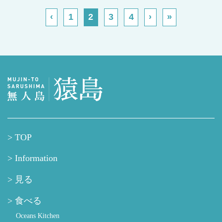
‹
1
2
3
4
›
»
TOP
Information
見る
食べる
Oceans Kitchen